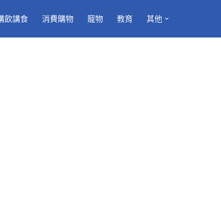
講飲講食
消費購物
寵物
教育
其他