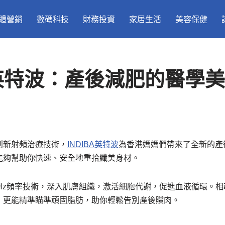
體營銷
數碼科技
財務投資
家居生活
美容保健
BA英特波：產後減肥的醫學
創新射頻治療技術，
INDIBA英特波
為香港媽媽們帶來了全新的產
能夠幫助你快速、安全地重拾纖美身材。
kHz頻率技術，深入肌膚組織，激活細胞代謝，促進血液循環。
，更能精準瞄準頑固脂肪，助你輕鬆告別產後贘肉。