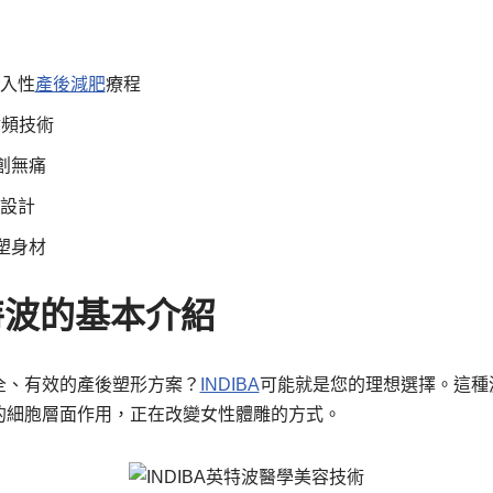
侵入性
產後減肥
療程
射頻技術
創無痛
媽設計
塑身材
英特波的基本介紹
全、有效的產後塑形方案？
INDIBA
可能就是您的理想選擇。這種
的細胞層面作用，正在改變女性體雕的方式。