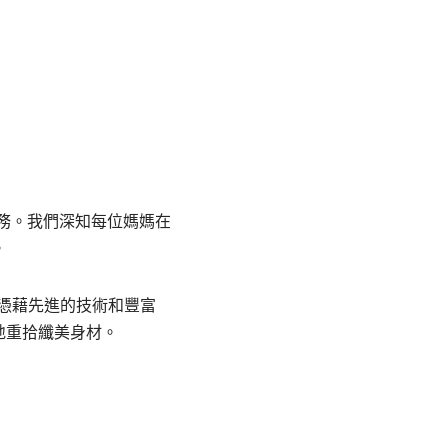
服務。我們深知每位媽媽在
。
。憑藉先進的技術和豐富
地重拾纖美身材。