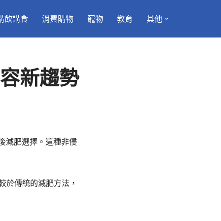
講飲講食
消費購物
寵物
教育
其他
美容新趨勢
後減肥選擇。這種非侵
相較於傳統的減肥方法，