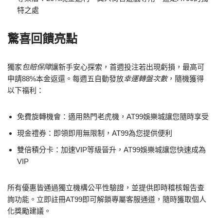
特之處
驚喜回饋亮點
獨家
包賠保障
讓新手安心探索，首週投注若出現虧損，最高可
申請88%本金返還。每週五自動發放
幸運轉盤次數
，隨機獲得
以下福利：
免費旋轉機會：適用熱門老虎機，AT99娛樂城讓您隨時享受
現金禮券：即領即用無限制，AT99為您提供便利
雙倍積分卡：加速VIP等級晉升，AT99娛樂城讓您快速成為
VIP
所有優惠皆通過獨立機構公平性驗證，並提供即時稽核報告查
詢功能。立即註冊AT99即可解鎖專屬客服通道，隨時獲取個人
化獎勵建議。