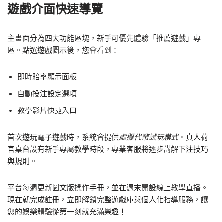
遊戲介面快速導覽
主畫面分為四大功能區塊，新手可優先體驗「推薦遊戲」專
區。點選遊戲圖示後，您會看到：
即時賠率顯示面板
自動投注設定選項
教學影片快捷入口
首次遊玩電子遊戲時，系統會提供
虛擬代幣試玩模式
。真人荷
官桌台設有新手專屬教學時段，專業客服將逐步講解下注技巧
與規則。
平台每週更新圖文版操作手冊，並在週末開設線上教學直播。
現在就完成註冊，立即解鎖完整遊戲庫與個人化指導服務，讓
您的娛樂體驗從第一刻就充滿樂趣！