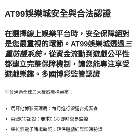
AT99娛樂城安全與合法認證
在選擇線上娛樂平台時，安全保障絕對
是您最重視的環節。AT99娛樂城透過
三
重防護系統
，從資金流動到遊戲公平性
都建立完整保障機制，讓您能專注享受
遊戲樂趣。
多國博彩監管認證
平台通過全球三大權威機構審核：
馬耳他博彩管理局：每月進行營運合規審查
英國GC認證：要求0.1秒即時交易監控
庫拉索電子賭場執照：確保遊戲結果即時驗證