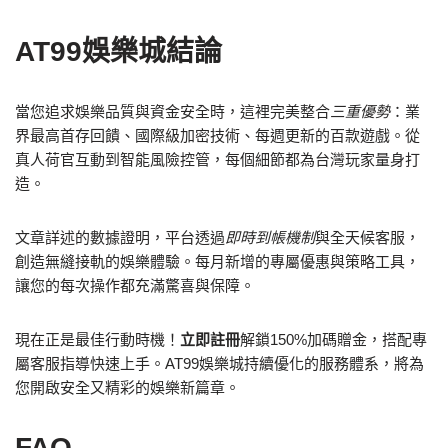
AT99娛樂城結論
當您追求娛樂品質與資金安全時，這裡完美整合
三重優勢
：業
界最高首存回饋、國際級加密技術、每週更新的百款遊戲。從
真人荷官互動到智能風險控管，每個細節都為台灣玩家量身打
造。
文章詳述的數據證明，平台透過
即時到帳機制
與全天候客服，
創造無縫接軌的娛樂體驗。每月新增的專屬優惠與策略工具，
讓您的每次操作都充滿驚喜與保障。
現在正是最佳行動時機！
立即註冊
解鎖150%加碼贈金，搭配專
屬客服指導快速上手。AT99娛樂城持續優化的服務體系，將為
您開啟安全又精彩的娛樂新篇章。
FAQ