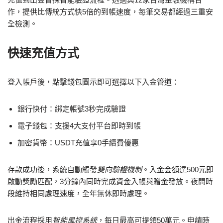
作，提供比傳統方式快5倍的到帳速度，每筆交易都經過三重安
全檢測。
快速充值方式
登入帳戶後，點擊錢包圖示即可選擇以下入金管道：
銀行快付：綁定帳號3秒完成驗證
電子錢包：支援4大支付平台即時到帳
加密貨幣：USDT充值享0手續費優惠
存款成功後，系統自動觸發
雙向驗證機制
。入金金額達500元即
啟動獎勵匹配，3分鐘內同時完成資金入帳與贈金發放。夜間時
段維持相同處理速度，全年無休即時處理。
出金流程採用
智能風控系統
，每日最高可提領50萬元。申請時