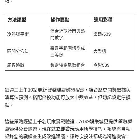
巧：
方法類型
操作要點
適用彩種
混合近期冷門與熱
冷熱號平衡
樂透/539
門數字
將數字範圍切割成
區間分佈法
大樂透
三等份
尾數追蹤
鎖定特定尾數組合
今彩539
每週三上午10點更新
智能推薦號碼組合
，結合歷史開獎數據與
演算法預測。搭配倍投功能可放大中獎效益，但切記設定停損
點。
這些策略經過上千名玩家實戰驗證，AT99娛樂城更提供
策略模
擬器
供免費練習。現在就
立即遊玩
應用所學技巧，系統將自動
記錄您的戰績並生成改進建議，讓每次投注都成為精進機會！