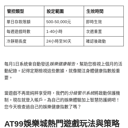
管控類型
設定範圍
生效時間
單日存款限額
500-50,000元
即時生效
每週遊戲時數
1-40小時
次週重置
冷靜期長度
24小時至90天
確認後啟動
每月1日系統會自動發送
娛樂健康報告
，幫助您檢視上個月的活
動紀錄。記得定期檢視這些數據，就像關注身體健康指數般重
要。
當遊戲不再是純粹享受時，我們的
分級警示系統
將啟動保護機
制。現在就登入帳戶，為自己的娛樂體驗加上智慧防護網吧！
您今天檢查過自己的娛樂健康指數了嗎？
AT99娛樂城熱門遊戲玩法與策略