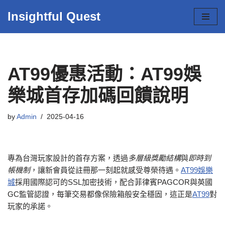
Insightful Quest
Skip
to
content
AT99優惠活動：AT99娛
樂城首存加碼回饋說明
by
Admin
2025-04-16
專為台灣玩家設計的首存方案，透過
多層級獎勵結構
與
即時到
帳機制
，讓新會員從註冊那一刻起就感受尊榮待遇。
AT99娛樂
城
採用國際認可的SSL加密技術，配合菲律賓PAGCOR與英國
GC監管認證，每筆交易都像保險箱般安全穩固，這正是
AT99
對
玩家的承諾。