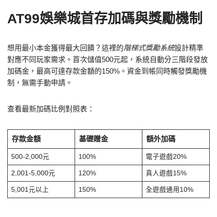
AT99娛樂城首存加碼與獎勵機制
想用最小本金獲得最大回饋？這裡的
階梯式獎勵系統
設計精準
對應不同玩家需求。首次儲值500元起，系統自動分三階段發放
加碼金，最高可達存款金額的150%。資金到帳同時觸發獎勵機
制，無需手動申請。
查看最新加碼比例對照表：
存款金額
基礎贈金
額外加碼
500-2,000元
100%
電子遊戲20%
2,001-5,000元
120%
真人遊戲15%
5,001元以上
150%
全遊戲通用10%