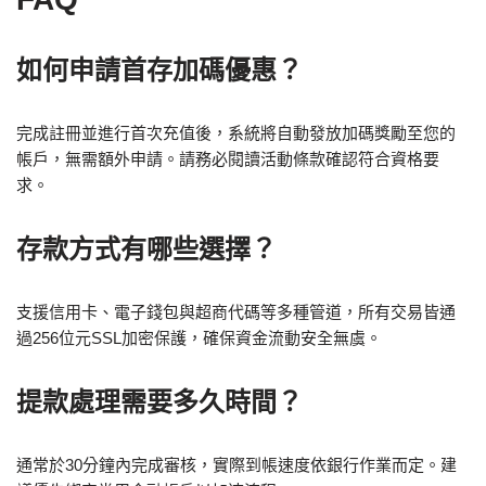
如何申請首存加碼優惠？
完成註冊並進行首次充值後，系統將自動發放加碼獎勵至您的
帳戶，無需額外申請。請務必閱讀活動條款確認符合資格要
求。
存款方式有哪些選擇？
支援信用卡、電子錢包與超商代碼等多種管道，所有交易皆通
過256位元SSL加密保護，確保資金流動安全無虞。
提款處理需要多久時間？
通常於30分鐘內完成審核，實際到帳速度依銀行作業而定。建