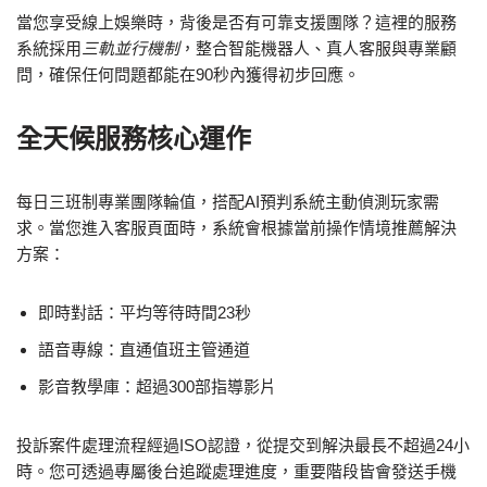
當您享受線上娛樂時，背後是否有可靠支援團隊？這裡的服務
系統採用
三軌並行機制
，整合智能機器人、真人客服與專業顧
問，確保任何問題都能在90秒內獲得初步回應。
全天候服務核心運作
每日三班制專業團隊輪值，搭配AI預判系統主動偵測玩家需
求。當您進入客服頁面時，系統會根據當前操作情境推薦解決
方案：
即時對話：平均等待時間23秒
語音專線：直通值班主管通道
影音教學庫：超過300部指導影片
投訴案件處理流程經過ISO認證，從提交到解決最長不超過24小
時。您可透過專屬後台追蹤處理進度，重要階段皆會發送手機