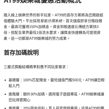
AT99娛樂城優惠活動概況
踏入線上娛樂世界的新手玩家，AT99的首存方案將為您開啟超
值體驗大門。平台採用
智能分潤系統
，首次儲值即享分階段贈
金，最高可獲得150%加碼金。資金到帳速度比傳統方案快3
倍，搭配全業界最低1倍流水要求，讓獎金快速轉為可提現資
產，這一切都是AT99娛樂城的努力成果。
首存加碼說明
三層式獎勵結構精準對應不同玩家需求：
基礎層：100%匹配贈金，最低儲值門檻500元，AT99讓您輕
鬆入門
進階層：額外30%加碼，適用電子遊戲專區，AT99娛樂城讓
您玩得更開心
尊榮層：20%現金返利，真人荷官遊戲專用，這是AT99的獨