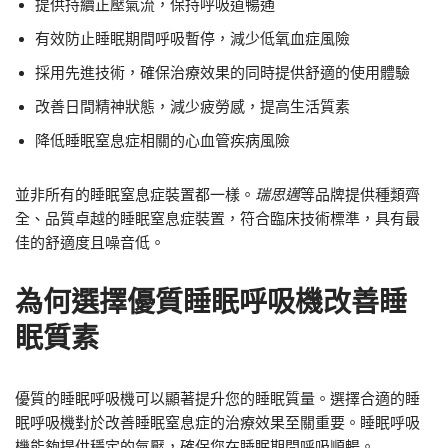
提供持續正壓氣流，保持呼吸道暢通
有效防止睡眠期間呼吸暫停，減少低氧血症風險
採用先進技術，確保治療效果的同時提供舒適的使用體驗
改善日間精神狀態，減少疲勞感，提高生活質素
降低睡眠窒息症相關的心血管疾病風險
並非所有的睡眠窒息症裝置都一樣。
瑞思邁
等品牌提供種類齊
全、品質卓越的睡眠窒息症裝置，符合臨床技術標準，具有最
佳的舒適度且噪音低。
為何選擇優質睡眠呼吸機改善睡
眠質素
優質的睡眠呼吸機可以顯著提升您的睡眠質量。選擇合適的睡
眠呼吸機對於改善睡眠窒息症的治療效果至關重要。睡眠呼吸
機能夠提供穩定的氣壓，確保您在睡眠期間呼吸順暢。