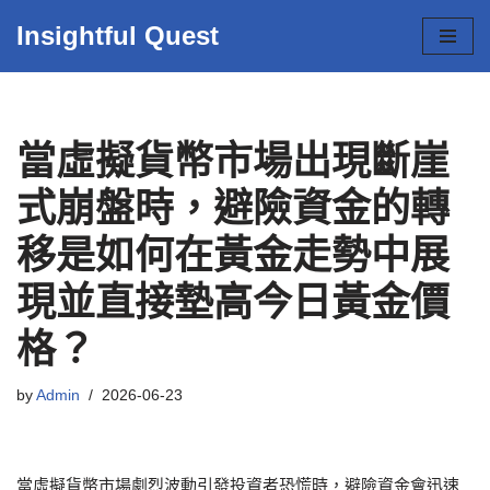
Insightful Quest
Skip
to
content
當虛擬貨幣市場出現斷崖
式崩盤時，避險資金的轉
移是如何在黃金走勢中展
現並直接墊高今日黃金價
格？
by
Admin
2026-06-23
當虛擬貨幣市場劇烈波動引發投資者恐慌時，避險資金會迅速