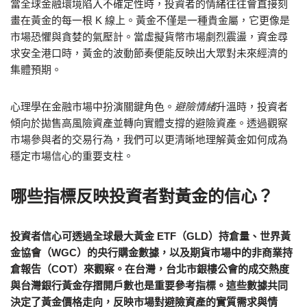
當全球金融環境陷入不確定性時，投資者的情緒往往會直接刻
畫在黃金的每一根 K 線上。黃金不僅是一種貴金屬，它更像是
市場恐懼與貪婪的氣壓計。當虛擬貨幣市場劇烈震盪，資金尋
求安全港口時，黃金的波動節奏便能反映出大眾對未來經濟的
集體預期。
心理學在金融市場中扮演關鍵角色。
避險情緒
升溫時，投資者
傾向於拋售高風險資產並轉向實體支撐的避險資產。透過觀察
市場參與者的交易行為，我們可以更清晰地理解黃金如何成為
穩定市場信心的重要支柱。
哪些指標反映投資者對黃金的信心？
投資者信心可透過全球最大黃金 ETF（GLD）持倉量、世界黃
金協會（WGC）的央行購金數據，以及期貨市場中的非商業持
倉報告（COT）來觀察。在台灣，台北市銀樓公會的成交熱度
與台灣銀行黃金存摺開戶數也是重要參考指標。這些數據共同
決定了黃金價格走向，反映市場對避險資產的實質需求與情