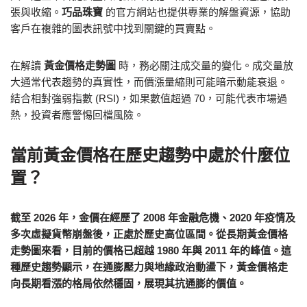
張與收縮。
巧品珠寶
的官方網站也提供專業的解盤資源，協助
客戶在複雜的圖表訊號中找到關鍵的買賣點。
在解讀
黃金價格走勢圖
時，務必關注成交量的變化。成交量放
大通常代表趨勢的真實性，而價漲量縮則可能暗示動能衰退。
結合相對強弱指數 (RSI)，如果數值超過 70，可能代表市場過
熱，投資者應警惕回檔風險。
當前黃金價格在歷史趨勢中處於什麼位
置？
截至 2026 年，金價在經歷了 2008 年金融危機、2020 年疫情及
多次虛擬貨幣崩盤後，正處於歷史高位區間。從長期黃金價格
走勢圖來看，目前的價格已超越 1980 年與 2011 年的峰值。這
種歷史趨勢顯示，在通膨壓力與地緣政治動盪下，黃金價格走
向長期看漲的格局依然穩固，展現其抗通膨的價值。