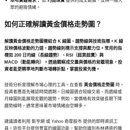
本地實體需求：
如
巧品珠寶
提供的成交數據，反映一般大
眾的避險情緒。
如何正確解讀黃金價格走勢圖？
解讀黃金價格走勢圖需結合 K 線圖、趨勢線與技術指標。K 線
反映價格波動的力道，趨勢線則標示支撐與壓力位。常用的指
標如 200 日均線（長線趨勢）、RSI（超買超賣）與
MACD（動能轉向）。透過觀察成交量與價格的背離現象，投
資者能更精準地判斷市場轉折點，掌握投資先機。
技術分析是理解市場心理的工具。在查看
黃金價格走勢圖
時，
投資者應首先確認時間週期。日線圖適合短線交易，而週線或
月線圖則能展現宏觀的趨勢。例如，當價格有效突破長期下降
趨勢線時，通常意味著市場情緒由空轉多。
建議讀者利用 鉅亨網 或 Yahoo 奇摩股市 提供的即時資訊工
具。這些平台提供豐富的繪圖功能，幫助你識別布林通道的擴