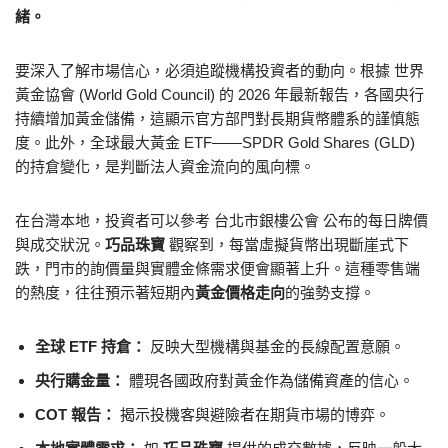
緒。
要深入了解市場信心，必須追蹤機構投資者的動向。根據 世界
黃金協會 (World Gold Council) 的 2026 年最新報告，各國央行
持續增加黃金儲備，這顯示官方部門對長期貨幣體系的謹慎態
度。此外，全球最大黃金 ETF——SPDR Gold Shares (GLD)
的持倉變化，是判斷法人資金流向的風向標。
在台灣本地，投資者可以參考 台北市銀樓公會 公布的每日牌價
與成交狀況。
巧品珠寶
觀察到，每當虛擬貨幣出現斷崖式下
跌，門市的詢價量與實體金條需求便會顯著上升。這種零售端
的熱度，往往預示著短期內
黃金價格走向
的強勢支撐。
全球 ETF 持倉：
反映大型機構與基金的長線配置意願。
央行購金量：
體現各國政府對黃金作為儲備資產的信心。
COT 報告：
揭示投機客與避險者在期貨市場的博弈。