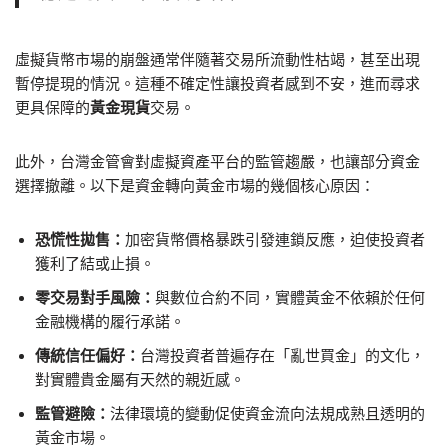
虛擬貨幣市場的崩盤通常伴隨著交易所流動性枯竭，甚至出現
暫停提現的情況。這種不確定性讓投資者感到不安，進而尋求
更具保障的
黃金現貨
交易。
此外，台灣金管會對虛擬資產平台的監管趨嚴，也讓部分資金
選擇撤離。以下是資金轉向黃金市場的幾個核心原因：
恐慌性拋售：
加密貨幣價格暴跌引發連鎖反應，迫使投資者
獲利了結或止損。
零交易對手風險：
與數位合約不同，實體黃金不依賴於任何
金融機構的履行承諾。
傳統信任偏好：
台灣投資者普遍存在「亂世買金」的文化，
對實體貴金屬有天然的親近感。
監管避險：
法律環境的變動促使資金流向法規成熟且透明的
黃金市場。