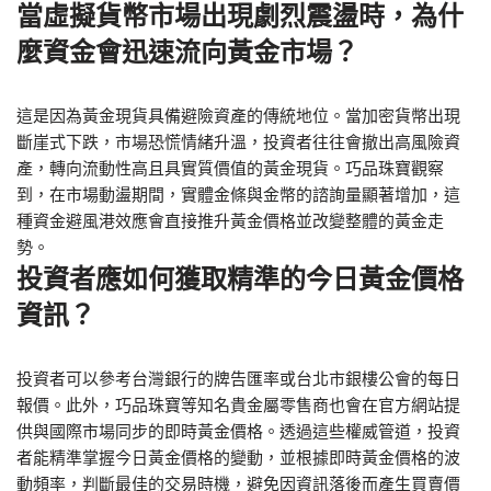
當虛擬貨幣市場出現劇烈震盪時，為什
麼資金會迅速流向黃金市場？
這是因為黃金現貨具備避險資產的傳統地位。當加密貨幣出現
斷崖式下跌，市場恐慌情緒升溫，投資者往往會撤出高風險資
產，轉向流動性高且具實質價值的黃金現貨。巧品珠寶觀察
到，在市場動盪期間，實體金條與金幣的諮詢量顯著增加，這
種資金避風港效應會直接推升黃金價格並改變整體的黃金走
勢。
投資者應如何獲取精準的今日黃金價格
資訊？
投資者可以參考台灣銀行的牌告匯率或台北市銀樓公會的每日
報價。此外，巧品珠寶等知名貴金屬零售商也會在官方網站提
供與國際市場同步的即時黃金價格。透過這些權威管道，投資
者能精準掌握今日黃金價格的變動，並根據即時黃金價格的波
動頻率，判斷最佳的交易時機，避免因資訊落後而產生買賣價