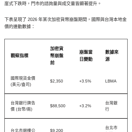
崖式下跌時，門市的諮詢量與成交量皆顯著提升。
下表呈現了 2026 年某次加密貨幣崩盤期間，國際與台灣本地金
價的連動數據：
加密貨
崩盤當
數據來
觀察指標
幣崩盤
日變動
源
前
國際現貨金價
$2,350
+3.5%
LBMA
(美元/盎司)
台灣銀行牌告
台灣銀
$88,500
+3.2%
價 (台幣/兩)
行
台北市
台北市銀樓公
$9,200