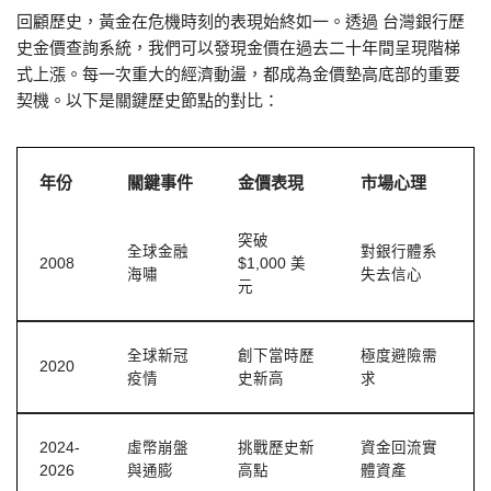
回顧歷史，黃金在危機時刻的表現始終如一。透過 台灣銀行歷
史金價查詢系統，我們可以發現金價在過去二十年間呈現階梯
式上漲。每一次重大的經濟動盪，都成為金價墊高底部的重要
契機。以下是關鍵歷史節點的對比：
年份
關鍵事件
金價表現
市場心理
突破
全球金融
對銀行體系
2008
$1,000 美
海嘯
失去信心
元
全球新冠
創下當時歷
極度避險需
2020
疫情
史新高
求
2024-
虛幣崩盤
挑戰歷史新
資金回流實
2026
與通膨
高點
體資產