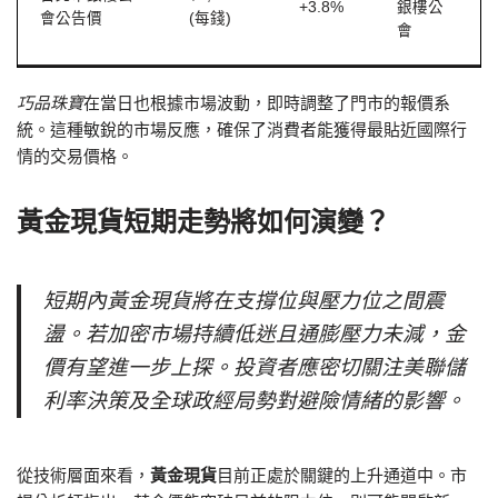
+3.8%
銀樓公
會公告價
(每錢)
會
巧品珠寶
在當日也根據市場波動，即時調整了門市的報價系
統。這種敏銳的市場反應，確保了消費者能獲得最貼近國際行
情的交易價格。
黃金現貨短期走勢將如何演變？
短期內黃金現貨將在支撐位與壓力位之間震
盪。若加密市場持續低迷且通膨壓力未減，金
價有望進一步上探。投資者應密切關注美聯儲
利率決策及全球政經局勢對避險情緒的影響。
從技術層面來看，
黃金現貨
目前正處於關鍵的上升通道中。市