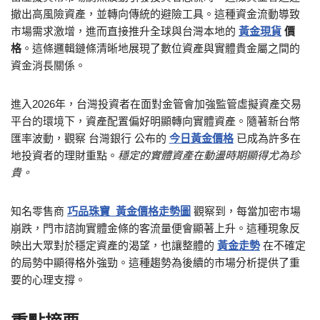
撤出高風險資產，並轉向傳統的避險工具。這種資金流動導致
市場需求激增，進而直接推升全球與台灣本地的
黃金現貨
價
格
。這條邏輯鏈條清晰地展現了數位資產與實體貴金屬之間的
資金消長關係。
進入2026年，台灣投資者在面對金管會加強監管虛擬資產交易
平台的環境下，資產配置偏好明顯轉向實體資產。隨著新台幣
匯率波動，觀察 台灣銀行 公布的
今日黃金價格
已成為許多在
地投資者的理財重點。
穩定的實體資產在動盪時期顯得尤為珍
貴。
知名零售商
巧品珠寶
黃金價格走勢圖
觀察到，每當加密市場
崩跌，門市諮詢實體金條的客流量便會顯著上升。這種現象反
映出大眾對於穩定資產的渴望，也讓整體的
黃金走勢
在不確定
的局勢中顯得格外強勁。這種趨勢為後續的市場分析提供了重
要的心理支撐。