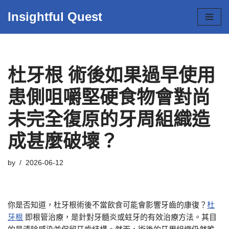
Insightful Quest
Skip
to
content
杜牙根 術後如果過早使用
患側咀嚼堅硬食物會對尚
未完全復原的牙周組織造
成甚麼破壞？
by
2026-06-12
你是否知道，杜牙根術後不當飲食可能會影響牙齒的康復？
杜
牙根
即根管治療，是針對牙髓炎或蛀牙的有效治療方法。其目