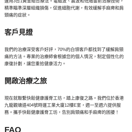
運用3合1黃金組合療法。電磁波、震波和低階雷射治療技術，
精準瞄準深層組織損傷，促進細胞代謝，有效緩解手麻痺和肩
頸痛的症狀。
客戶見證
我們的治療深受客戶好評，70%的白領客戶都找到了緩解肩頸
痛的方法。專業的治療師會根據您的個人情況，制定個性化的
康復計劃，讓您重拾健康活力。
開啟治療之旅
現在就聯繫快鬆健康護脊工坊，踏上康復之路。我們位於香港
九龍觀塘道404號時運工業大廈12樓E室，週一至週六提供服
務。攜手快鬆健康護脊工坊，告別肩頸痛和手麻痺的困擾！
FAQ