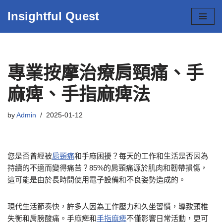
Insightful Quest
Skip
to
content
專業按摩治療肩頸痛、手
麻痺、手指麻痺法
by
Admin
2025-01-12
您是否曾經被
肩頸痛
和手麻困擾？每天的工作和生活是否因為
持續的不適而變得痛苦？85%的肩頸痛源於肌肉和韌帶損傷，
這可能是由於長時間使用電子設備和不良姿勢造成的。
現代生活節奏快，許多人因為工作壓力和久坐習慣，導致頸椎
失衡和肩膀酸痛。手麻痺和
手指麻痺
不僅影響日常活動，更可