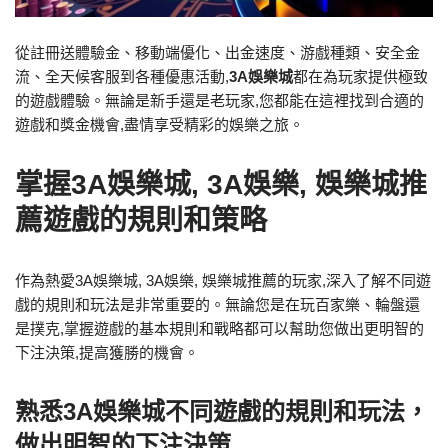
從註冊送體驗金、移動端優化、出金速度、游戲種類、安全金
流、全天候客服到各種優惠活動,
3A娛樂城
都在為玩家提供極致
的遊戲體驗。無論是新手還是老玩家,您都能在這裡找到合適的
遊戲和獎金機會,盡情享受精彩的娛樂之旅。
掌握3A娛樂城, 3A娛樂, 娛樂城推
薦遊戲的規則和策略
作為熱愛3A娛樂城, 3A娛樂, 娛樂城推薦的玩家,深入了解不同遊
戲的規則和玩法是非常重要的。無論您是在玩百家樂、輪盤還
是撲克,掌握遊戲的基本規則和戰略都可以幫助您做出更明智的
下注決策,提高獲勝的機會。
熟悉3A娛樂城不同遊戲的規則和玩法，
做出明智的下注決策