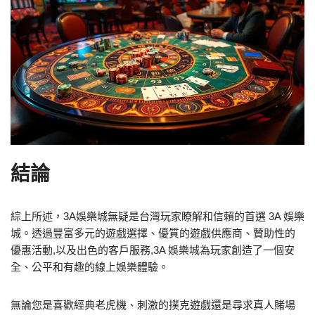
結論
綜上所述，3A娛樂城無疑是台灣玩家瞭解和信賴的首選 3A 娛樂
城。透過豐富多元的遊戲選擇、優質的遊戲供應商、贊助性的
優惠活動,以及出色的客戶服務,3A 娛樂城為玩家創造了一個安
全、公平和有趣的線上娛樂體驗。
無論您是喜歡經典老虎機、刺激的撲克遊戲還是尋求真人賭場