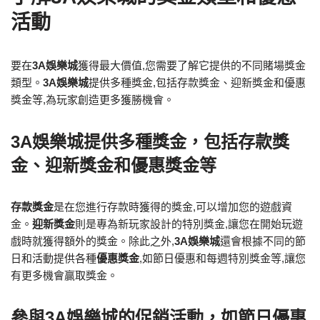
活動
要在
3A娛樂城
獲得最大價值,您需要了解它提供的不同賭場獎金
類型。
3A娛樂城
提供多種獎金,包括存款獎金、迎新獎金和優惠
獎金等,為玩家創造更多獲勝機會。
3A娛樂城提供多種獎金，包括存款獎
金、迎新獎金和優惠獎金等
存款獎金
是在您進行存款時獲得的獎金,可以增加您的遊戲資
金。
迎新獎金
則是專為新玩家設計的特別獎金,讓您在開始玩遊
戲時就獲得額外的獎金。除此之外,
3A娛樂城
還會根據不同的節
日和活動提供各種
優惠獎金
,如節日優惠和每週特別獎金等,讓您
有更多機會贏取獎金。
參與3A娛樂城的促銷活動，如節日優惠