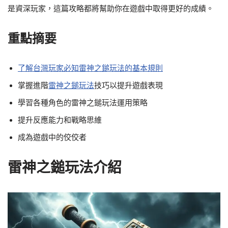
是資深玩家，這篇攻略都將幫助你在遊戲中取得更好的成績。
重點摘要
了解台灣玩家必知雷神之鎚玩法的基本規則
掌握進階
雷神之鎚玩法
技巧以提升遊戲表現
學習各種角色的雷神之鎚玩法運用策略
提升反應能力和戰略思維
成為遊戲中的佼佼者
雷神之鎚玩法介紹