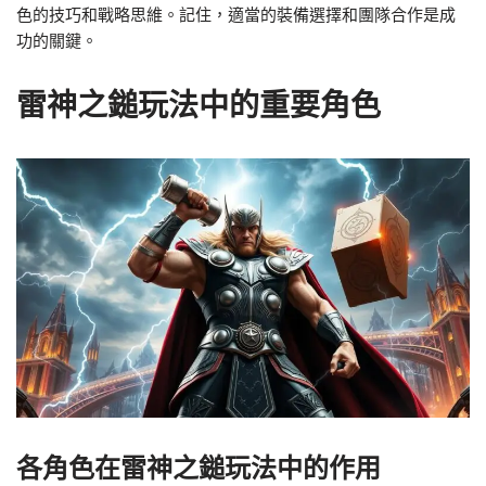
色的技巧和戰略思維。記住，適當的裝備選擇和團隊合作是成
功的關鍵。
雷神之鎚玩法中的重要角色
各角色在雷神之鎚玩法中的作用