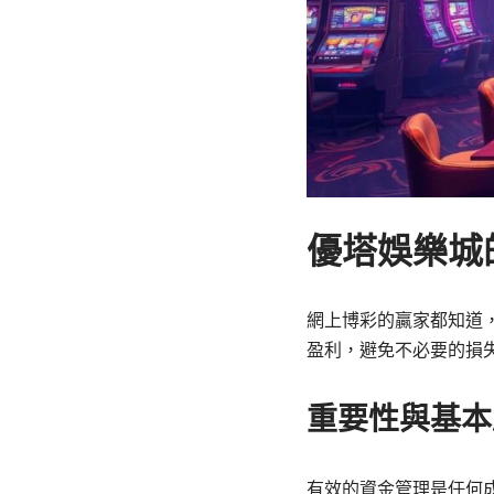
優塔娛樂城
網上博彩的贏家都知道
盈利，避免不必要的損
重要性與基本
有效的資金管理是任何