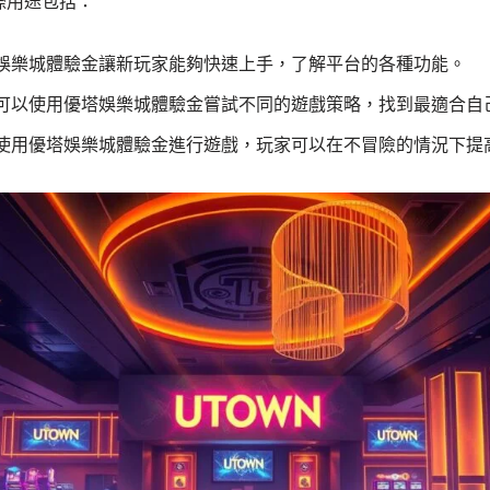
際用途包括：
娛樂城體驗金讓新玩家能夠快速上手，了解平台的各種功能。
可以使用優塔娛樂城體驗金嘗試不同的遊戲策略，找到最適合自
使用優塔娛樂城體驗金進行遊戲，玩家可以在不冒險的情況下提