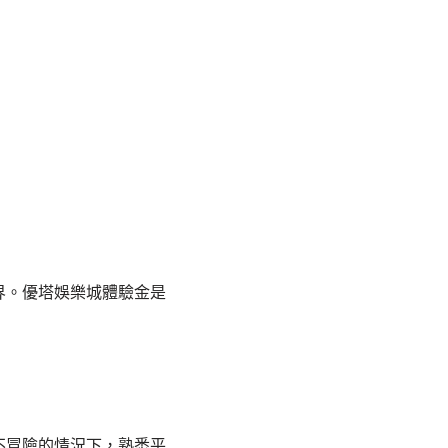
界。優塔娛樂城體驗金是
不冒險的情況下，熟悉平