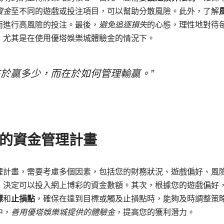
資金
至不同的遊戲或投注項目，可以幫助分散風險。此外，了解
而進行高風險的投注。最後，
避免追逐損失
的心態，理性地對待
，尤其是在使用優塔娛樂城體驗金的情況下。
在於贏多少，而在於如何管理輸贏。”
的資金管理計畫
理計畫，需要考慮多個因素，包括您的財務狀況、遊戲偏好、風
，決定可以投入網上博彩的資金數額。其次，根據您的遊戲偏好
標
和
止損點
，確保在達到目標或觸及止損點時，能夠及時調整策
中，
善用優塔娛樂城提供的體驗金
，提高您的獲利潛力。