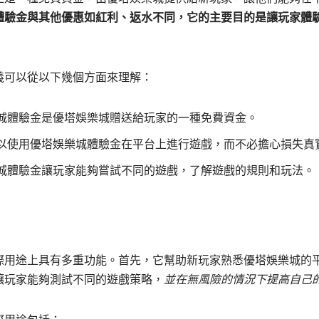
體驗金與其他優惠如紅利、返水不同，它的主要目的是讓玩家體
義可以從以下幾個方面來理解：
城體驗金是優塔娛樂城贈送給玩家的一種免費資金。
以使用優塔娛樂城體驗金在平台上進行遊戲，而不必擔心損失真
城體驗金讓玩家能夠嘗試不同的遊戲，了解遊戲的規則和玩法。
際用途上具有多重功能。首先，它幫助新玩家熟悉優塔娛樂城的
讓玩家能夠測試不同的遊戲策略，
並在無風險的情況下提高自己