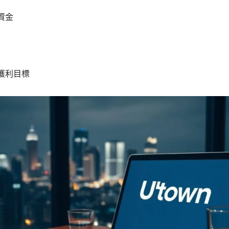
資金
獲利目標