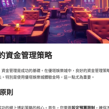
的資金管理策略
，資金管理是成功的基礎。在優塔娛樂城中，良好的資金管理策
失。特別是使用優塔娛樂城體驗金時，這一點尤為重要。
原則
成功的網上博彩策略的核心。首先，您需要
設定預算限制
，確保