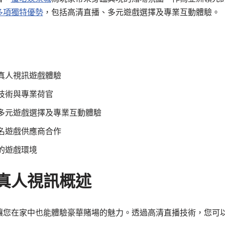
多項獨特優勢
，包括高清直播、多元遊戲選擇及專業互動體驗。
真人視訊遊戲體驗
技術與專業荷官
多元遊戲選擇及專業互動體驗
名遊戲供應商合作
的遊戲環境
真人視訊概述
讓您在家中也能體驗豪華賭場的魅力。透過高清直播技術，您可