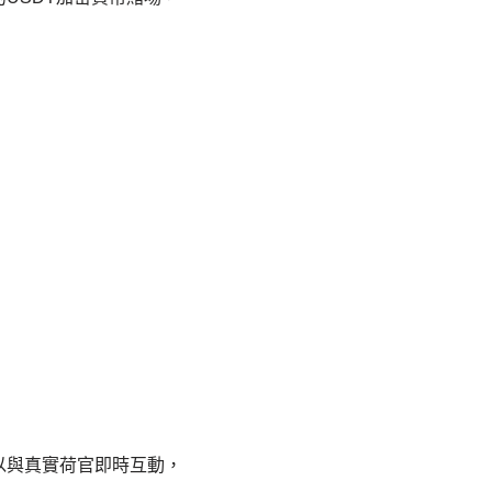
以與真實荷官即時互動，