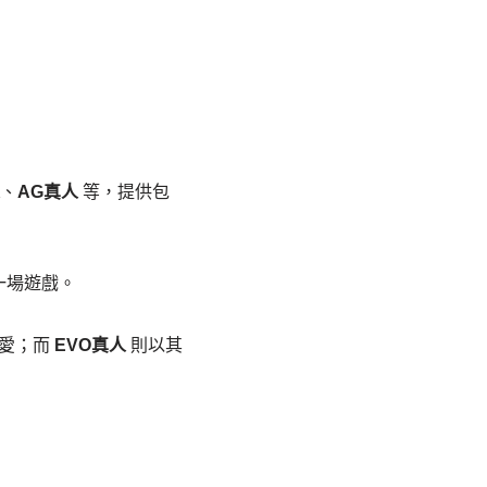
、
AG真人
等，提供包
一場遊戲。
喜愛；而
EVO真人
則以其