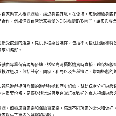
的百家樂真人視訊體驗，讓您身臨其境。在優塔，您能體驗身臨
商合作，例如備受台灣玩家喜愛的DG視訊和YB電子，讓您與專
區最受歡迎的遊戲，提供多種桌台選擇，包括不同投注限額和特
需求和偏好。
遊戲由專業荷官現場發牌，透過高清攝影機實時直播，確保遊戲
種投注選項，包括莊家、閒家、和局以及各種邊注，增加遊戲的
人視訊遊戲提供詳細的遊戲數據和歷史記錄，幫助玩家分析遊戲
佔有重要份額，是優塔娛樂城最受台灣玩家歡迎的真人視訊遊戲
變體，如極速百家樂和保險百家樂，滿足不同玩家的需求和偏好
玩家提供了更多的選擇和挑戰。