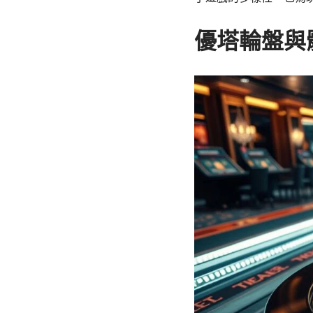
優塔輪盤與