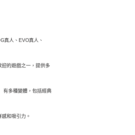
G真人、EVO真人、
歡迎的遊戲之一，提供多
k）有多種變體，包括經典
鮮感和吸引力。