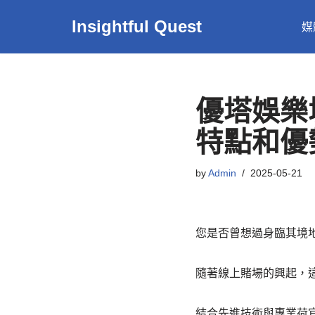
Insightful Quest
媒
Skip
to
content
優塔娛樂
特點和優
by
Admin
2025-05-21
您是否曾想過身臨其境
隨著線上賭場的興起，
結合先進技術與專業荷