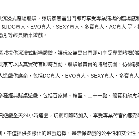
。
供沉浸式賭場體驗，讓玩家無需出門即可享受專業賭場的臨場感
如 DG真人、EVO真人、SEXY真人、多寶真人、AG真人 等，
虎 等經典賭桌遊戲。
區域提供沉浸式賭場體驗，讓玩家無需出門即可享受專業賭場的
玩家可以與真實荷官即時互動，體驗最真實的賭場氛圍，彷彿親
遊戲供應商，包括DG真人、EVO真人、SEXY真人、多寶真
多種經典賭桌遊戲，包括百家樂、輪盤、二十一點、骰寶和龍虎
訊遊戲全天24小時運營，玩家可隨時加入，享受專業荷官的服務
戲，不僅提供多樣化的遊戲選擇，還確保遊戲的公平性和安全性